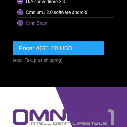
D/A convertitore 2.0
Omnium1 2.0 software android
OmniBrain
Price: 4671.00 USD
(excl. Tax, plus shipping)