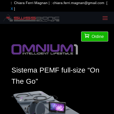
:
Chiara Ferri Magnan | :
chiara.ferri.magnan@gmail.com
[
X
]

Ordine
Sistema PEMF full-size “On
The Go”