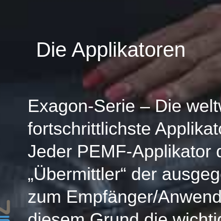
Die Applikatoren
Exagon-Serie – Die welt
fortschrittlichste Applik
Jeder PEMF-Applikator d
„Übermittler“ der ausge
zum Empfänger/Anwende
diesem Grund die wicht