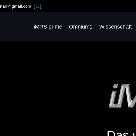
agnan@gmail.com
[
X
]
iMRS prime
Omnium1
Wissenschaft
Das w