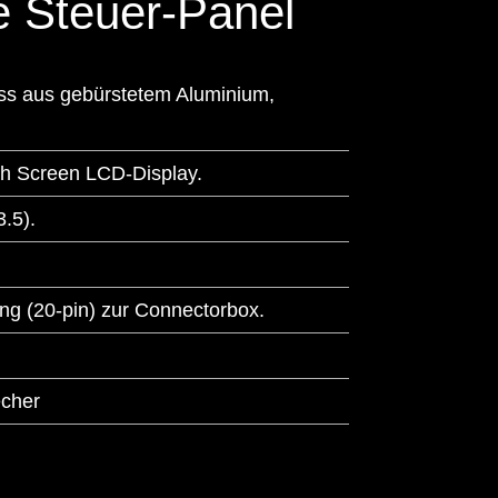
 Steuer-Panel
s aus gebürstetem Aluminium,
ch Screen LCD-Display.
.5).
ng (20-pin) zur Connectorbox.
echer