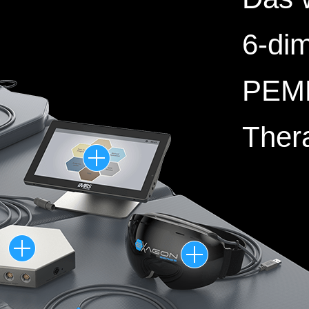
6-di
PEM
Ther