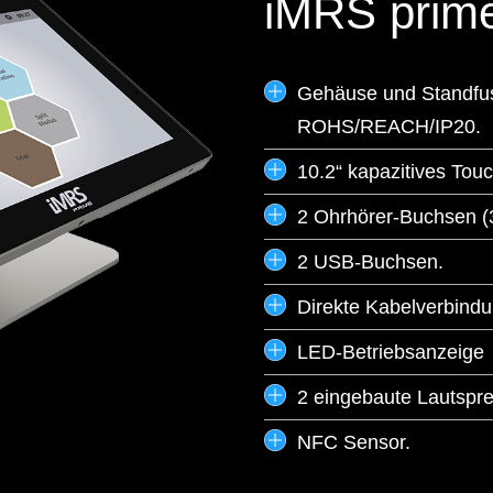
iMRS prime
Gehäuse und Standfus
ROHS/REACH/IP20.
10.2“ kapazitives Tou
2 Ohrhörer-Buchsen (3
2 USB-Buchsen.
Direkte Kabelverbindu
LED-Betriebsanzeige
2 eingebaute Lautspr
NFC Sensor.